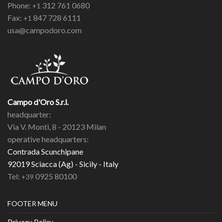
Phone:
312 761 0680
+1
Fax:
847 728 6111
+1
usa@campodoro.com
Campo d'Oro S.r.l.
headquarter:
Via V. Monti, 8 - 20123 Milan
operative headquarters:
Contrada Scunchipane
92019 Sciacca (Ag) - Sicily - Italy
Tel:
0925 80100
+39
FOOTER MENU